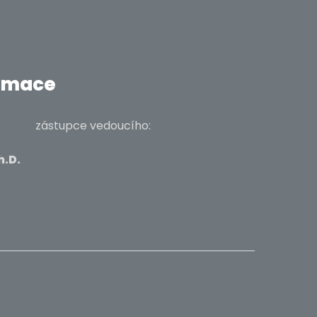
ormace
zástupce vedoucího:
, Ph.D.
-040;
.cz;