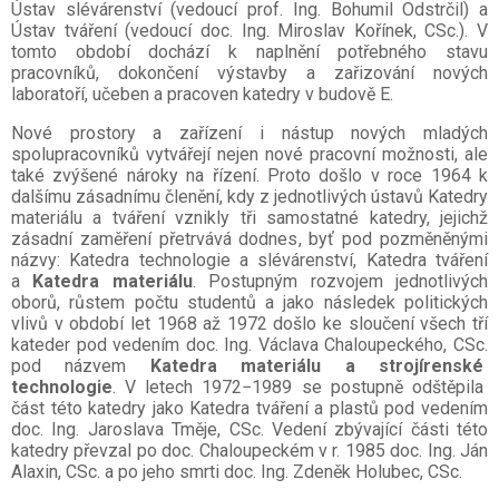
Ústav slévárenství (vedoucí prof. Ing.
Bohumil Odstrčil) a
Ústav tváření (vedoucí doc. Ing. Miroslav Kořínek, CSc.). V
tomto období dochází k naplnění potřebného stavu
pracovníků, dokončení výstavby a zařizování nových
laboratoří, učeben a
pracoven katedry v budově E.
Nové prostory a zařízení i nástup nových mladých
spolupracovníků vytvářejí nejen nové pracovní možnosti, ale
také zvýšené nároky na
řízení. Proto došlo v roce 1964 k
dalšímu zásadnímu členění, kdy
z
jednotlivých ústavů Katedry
materiálu a tváření vznikly tři
samostatné katedry, jejichž
zásadní zaměření přetrvává dodnes, byť pod pozměněnými
názvy: Katedra technologie a slévárenství, Katedra tváření
a
Katedra materiálu
. Postupným rozvojem jednotlivých
oborů, růstem počtu studentů a jako následek politických
vlivů v období let 1968 až 1972 došlo ke sloučení všech tří
kateder pod vedením doc. Ing. Václava Chaloupeckého, CSc.
pod
názvem
Katedra materiálu a
strojírenské
technologie
. V letech 1972
−
1989 se postupně odštěpila
část této katedry jako Katedra tváření a plastů pod vedením
doc. Ing. Jaroslava Tměje, CSc. Vedení zbývající části této
katedry převzal po doc. Chaloupeckém v r. 1985 doc.
Ing. Ján
Alaxin, CSc. a po jeho smrti doc.
Ing.
Zdeněk Holubec, CSc.