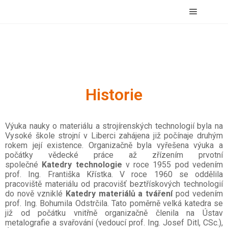
Historie
Výuka nauky o materiálu a strojírenských technologií byla na
Vysoké škole strojní v Liberci zahájena již počínaje druhým
rokem její existence. Organizačně byla vyřešena výuka a
počátky vědecké práce až zřízením prvotní
společné
Katedry technologie
v roce 1955 pod vedením
prof. Ing. Františka Křístka. V roce 1960 se oddělila
pracoviště materiálu od pracovišť beztřískových technologií
do nově vzniklé
Katedry materiálů a
tváření
pod vedením
prof. Ing. Bohumila Odstrčila. Tato poměrně velká katedra se
již od počátku vnitřně organizačně členila na Ústav
metalografie a
svařování (vedoucí prof. Ing. Josef Ditl, CSc.),