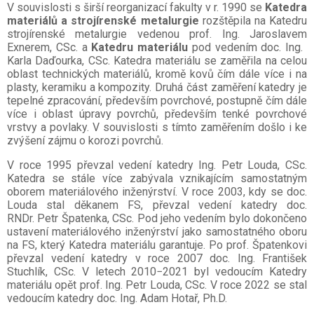
V souvislosti s širší reorganizací fakulty v r. 1990 se
Katedra
materiálů a strojírenské metalurgie
rozštěpila na Katedru
strojírenské metalurgie vedenou prof. Ing. Jaroslavem
Exnerem, CSc.
­
a
Katedru materiálu
pod vedením doc.
­
Ing.
­
Karla Daďourka, CSc. Katedra materiálu se zaměřila na celou
oblast technických materiálů, kromě kovů čím dále více i na
plasty, keramiku a
ko
mpozity. Druhá část zaměření katedry je
tepelné zpracování, především povrchové, postupně čím dále
více i oblast úpravy povrchů, především tenké povrchové
vrstvy a povlaky. V souvislosti s tímto zaměřením došlo i ke
zvýšení zájmu o korozi povrchů.
V roce 1995 převzal vedení katedry Ing. Petr Louda, CSc.
Katedra se stále více zabývala vznikajícím samostatným
oborem materiálového inženýrství. V roce 2003, kdy se doc.
Louda stal děkanem FS, převzal vedení katedry doc.
RNDr.
Petr Špatenka,
CSc. Pod jeho vedením bylo dokončeno
ustavení materiálového inženýrství jako samostatného oboru
na FS, který Katedra materiálu garantuje. Po prof. Špatenkovi
převzal vedení katedry v roce 2007 doc.
Ing. František
Stuchlík, CSc. V letech 2010
−2021
byl vedoucím Katedry
materiálu opět prof.
Ing. Petr Louda, CSc. V roce 2022 se stal
vedoucím katedry
doc. Ing. Adam Hotař, Ph.D.