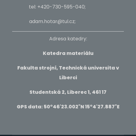
tel: +420-730-595-040;
adam.hotar@tul.cz;
Adresa katedry:
Katedra materiálu
Fakulta strojní, Technická universita v
Liberci
Studentská 2, Liberec 1, 461 17
GPS data: 50°46'23.002"N 15°4'27.887"E