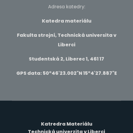
Adresa katedry:
Katedra materiálu
Fakulta strojní, Technická universita v
Liberci
Studentská 2, Liberec 1, 461 17
GPS data: 50°46'23.002"N 15°4'27.887"E
Katredra Materiálu
Technická univerzita v Liberci